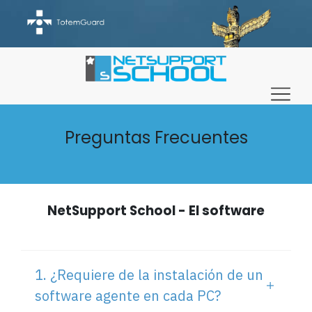
Preguntas Frecuentes
NetSupport School - El software
1. ¿Requiere de la instalación de un
software agente en cada PC?