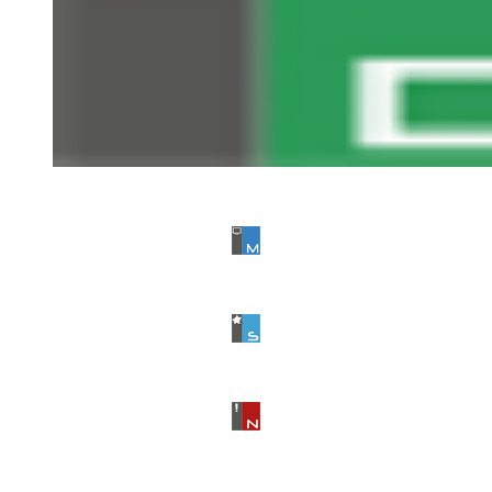
NetSupport DNA
NetSupport Manager
NetSupport School
NetSupport Notify